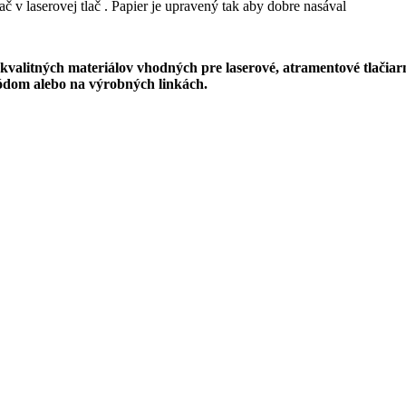
lač v laserovej tlač . Papier je upravený tak aby dobre nasával
z kvalitných materiálov vhodných pre laserové, atramentové tlačia
kódom alebo na výrobných linkách.