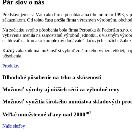
Pár slov o nás
Predstavujeme sa Vám ako firma pôsobiaca na trhu od roku 1993, v 
zákazníkom. Od tohto času prešla firma výrazným výrobným, obchodn
Na začiatku svojho pôsobenia bola firma Peroutka & Fedorišin s.r.o. o
vybavenia menila na samostatnú výrobnú jednotku, s vlastným výrobný
etablovať na trhu ako komplexný dodávateľ tlačových služieb. Zabezp
Každý zákazník má možnosť si vybrať zo širokého výberu etikiet, pa
pôsobenia.
Produkty
Dlhodobé pôsobenie na trhu a skúsenosti
Možnosť výroby aj nižších sérii za výhodné ceny
Možnosť využitia širokého množstva skladových pro
m2
Veľké množstevné zľavy nad 2000
Naše služby