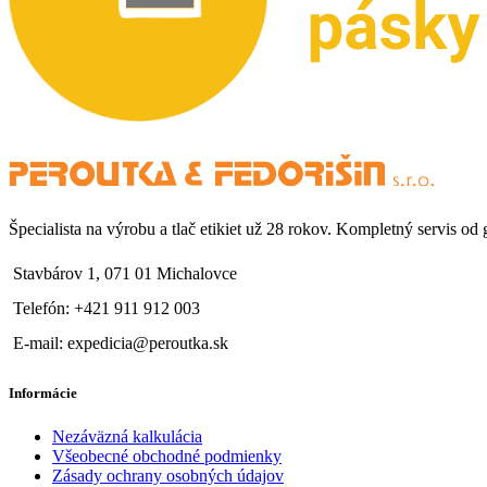
Špecialista na výrobu a tlač etikiet už 28 rokov. Kompletný servis od
Stavbárov 1, 071 01 Michalovce
Telefón: +421 911 912 003
E-mail: expedicia@peroutka.sk
Informácie
Nezáväzná kalkulácia
Všeobecné obchodné podmienky
Zásady ochrany osobných údajov