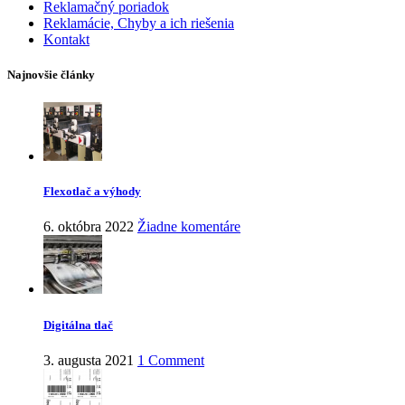
Reklamačný poriadok
Reklamácie, Chyby a ich riešenia
Kontakt
Najnovšie články
Flexotlač a výhody
6. októbra 2022
Žiadne komentáre
Digitálna tlač
3. augusta 2021
1 Comment