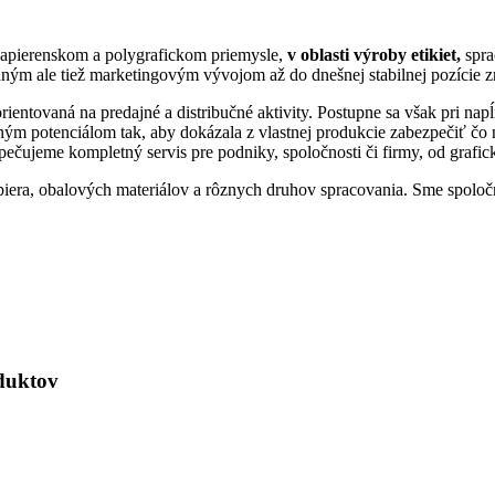
papierenskom a polygrafickom priemysle,
v oblasti výroby etikiet,
spra
ým ale tiež marketingovým vývojom až do dnešnej stabilnej pozície 
rientovaná na predajné a distribučné aktivity. Postupne sa však pri nap
m potenciálom tak, aby dokázala z vlastnej produkcie zabezpečiť čo na
ečujeme kompletný servis pre podniky, spoločnosti či firmy, od grafic
piera, obalových materiálov a rôznych druhov spracovania. Sme spoločn
duktov