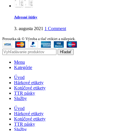
Adresné štítky
3. augusta 2021
1 Comment
Peroutka.sk © Výroba a tlač etikiet a nálepiek.
Hľadať
Menu
Kategórie
Úvod
Hárkové etikety
Kotúčové etikety
TTR pásky
Služby
Úvod
Hárkové etikety
Kotúčové etikety
TTR pásky
Služby