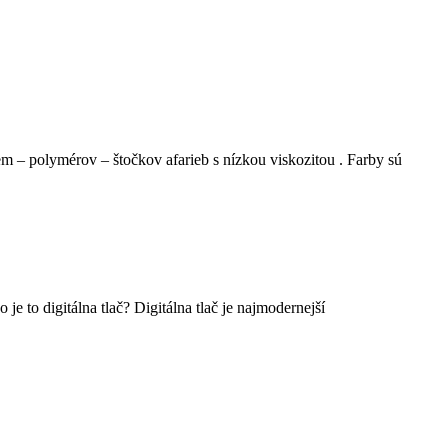
iem – polymérov – štočkov afarieb s nízkou viskozitou . Farby sú
 je to digitálna tlač? Digitálna tlač je najmodernejší