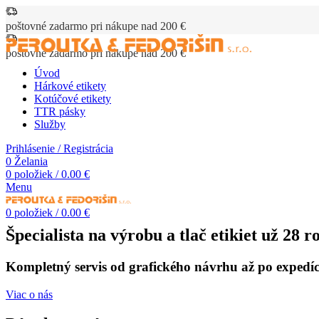
poštovné zadarmo pri nákupe nad 200 €
poštovné zadarmo pri nákupe nad 200 €
Úvod
Hárkové etikety
Kotúčové etikety
TTR pásky
Služby
Prihlásenie / Registrácia
0
Želania
0
položiek
/
0.00
€
Menu
0
položiek
/
0.00
€
Špecialista na výrobu a tlač etikiet už 28 r
Kompletný servis od grafického návrhu až po expedíc
Viac o nás