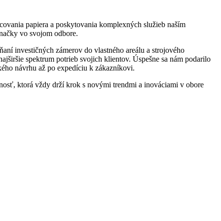
covania papiera a poskytovania komplexných služieb naším
značky vo svojom odbore.
ĺňaní investičných zámerov do vlastného areálu a strojového
jširšie spektrum potrieb svojich klientov. Úspešne sa nám podarilo
kého návrhu až po expedíciu k zákazníkovi.
osť, ktorá vždy drží krok s novými trendmi a inováciami v obore