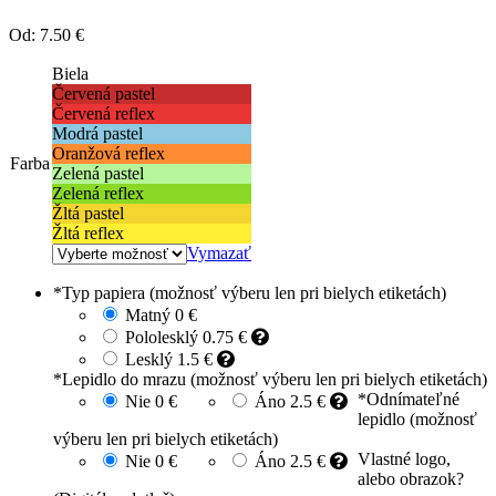
Od:
7.50 €
Biela
Červená pastel
Červená reflex
Modrá pastel
Oranžová reflex
Farba
Zelená pastel
Zelená reflex
Žltá pastel
Žltá reflex
Vymazať
*
Typ papiera (možnosť výberu len pri bielych etiketách)
Matný
0 €
Pololesklý
0.75 €
Lesklý
1.5 €
*
Lepidlo do mrazu (možnosť výberu len pri bielych etiketách)
*
Odnímateľné
Nie
0 €
Áno
2.5 €
lepidlo (možnosť
výberu len pri bielych etiketách)
Vlastné logo,
Nie
0 €
Áno
2.5 €
alebo obrazok?