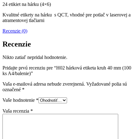
24 etikiet na hárku (4×6)
Kvalitné etikety na hárku s QCT, vhodné pre potlač v laserovej a
atramentovej tlačiarni
Recenzie (0)
Recenzie
Nikto zatiaľ nepridal hodnotenie.
Pridajte prvú recenziu pre “H02 hárková etiketa kruh 40 mm (100
ks A4/balenie)”
Vaša e-mailová adresa nebude zverejnená.
Vyžadované polia sú
označené
*
Vaše hodnotenie
*
Vaša recenzia
*