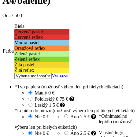
A4/balenie)
Od:
7.50 €
Biela
Červená pastel
Červená reflex
Modrá pastel
Oranžová reflex
Farba
Zelená pastel
Zelená reflex
Žltá pastel
Žltá reflex
Vymazať
*
Typ papiera (možnosť výberu len pri bielych etiketách)
Matný
0 €
Pololesklý
0.75 €
Lesklý
1.5 €
*
Lepidlo do mrazu (možnosť výberu len pri bielych etiketách)
*
Odnímateľné
Nie
0 €
Áno
2.5 €
lepidlo (možnosť
výberu len pri bielych etiketách)
Vlastné logo,
Nie
0 €
Áno
2.5 €