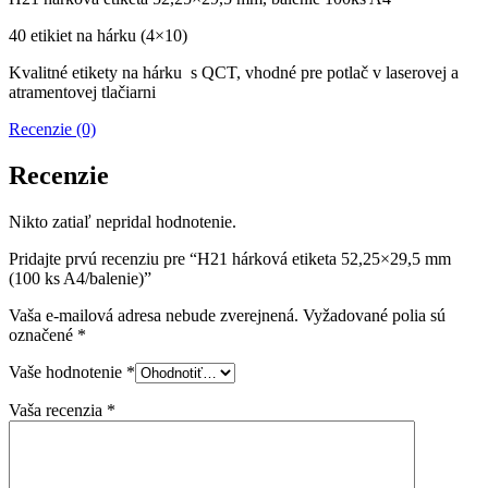
40 etikiet na hárku (4×10)
Kvalitné etikety na hárku s QCT, vhodné pre potlač v laserovej a
atramentovej tlačiarni
Recenzie (0)
Recenzie
Nikto zatiaľ nepridal hodnotenie.
Pridajte prvú recenziu pre “H21 hárková etiketa 52,25×29,5 mm
(100 ks A4/balenie)”
Vaša e-mailová adresa nebude zverejnená.
Vyžadované polia sú
označené
*
Vaše hodnotenie
*
Vaša recenzia
*