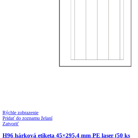
Rýchle zobrazenie
Pridať do zoznamu želaní
Zatvoriť
H96 hárková etiketa 45×295,4 mm PE laser (50 ks