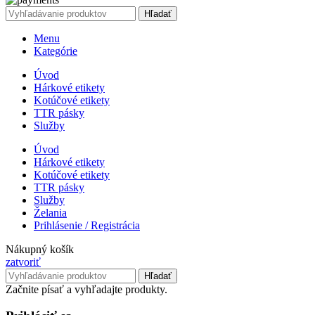
Hľadať
Menu
Kategórie
Úvod
Hárkové etikety
Kotúčové etikety
TTR pásky
Služby
Úvod
Hárkové etikety
Kotúčové etikety
TTR pásky
Služby
Želania
Prihlásenie / Registrácia
Nákupný košík
zatvoriť
Hľadať
Začnite písať a vyhľadajte produkty.