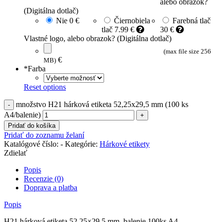
alebo obrazok?
(Digitálna dotlač)
Nie
0 €
Čiernobiela
Farebná tlač
tlač
7.99 €
30 €
Vlastné logo, alebo obrazok? (Digitálna dotlač)
(max file size 256
€
MB)
*
Farba
Reset options
množstvo H21 hárková etiketa 52,25x29,5 mm (100 ks
A4/balenie)
Pridať do košíka
Pridať do zoznamu želaní
Katalógové číslo:
-
Kategórie:
Hárkové etikety
Zdielať
Popis
Recenzie (0)
Doprava a platba
Popis
H21 hárková etiketa 52,25×29,5 mm, balenie 100ks A4