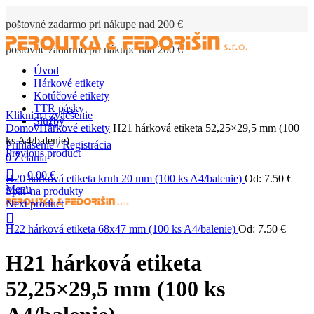
poštovné zadarmo pri nákupe nad 200 €
poštovné zadarmo pri nákupe nad 200 €
Úvod
Hárkové etikety
Kotúčové etikety
TTR pásky
Klikni na zväčšenie
Služby
Domov
Hárkové etikety
H21 hárková etiketa 52,25×29,5 mm (100
ks A4/balenie)
Prihlásenie / Registrácia
Previous product
0
Želania
0.00
€
H20 hárková etiketa kruh 20 mm (100 ks A4/balenie)
Od:
7.50 €
Menu
Späť na produkty
Next product
H22 hárková etiketa 68x47 mm (100 ks A4/balenie)
Od:
7.50 €
H21 hárková etiketa
52,25×29,5 mm (100 ks